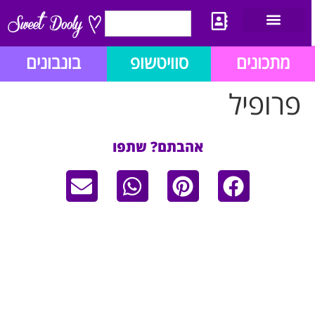
יצירת קשר
מתכון לבלוג הזהב
תנאי שימוש/תקנון
מתכונים
סוויטשופ
בונבונים
פרופיל
אהבתם? שתפו