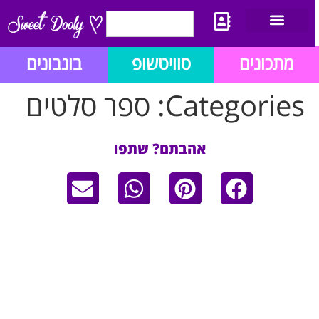
יצירת קשר
מתכון לבלוג הזהב
תנאי שימוש/תקנון
מתכונים
סוויטשופ
בונבונים
Categories:
ספר סלטים
אהבתם? שתפו