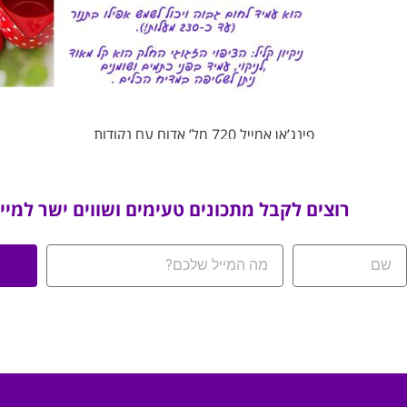
פינג’אן אמייל 720 מל’ אדום עם נקודות
רוצים לקבל מתכונים טעימים ושווים ישר למיי