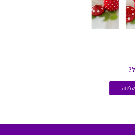
ל?
שליחה