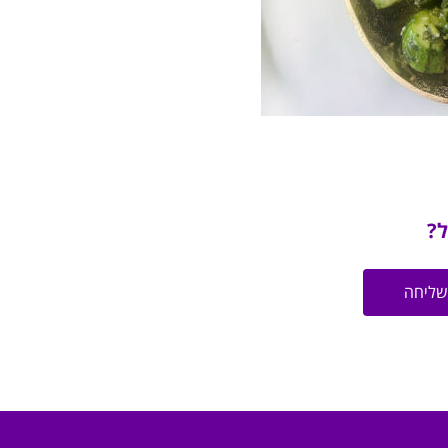
ל?
שליחה