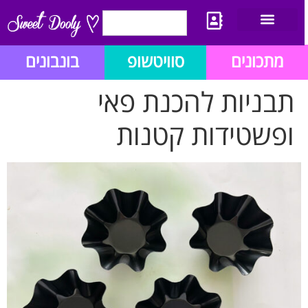
יצירת קשר
מתכון לבלוג הזהב
תנאי שימוש/תקנון
מתכונים
סוויטשופ
בונבונים
תבניות להכנת פאי
ופשטידות קטנות