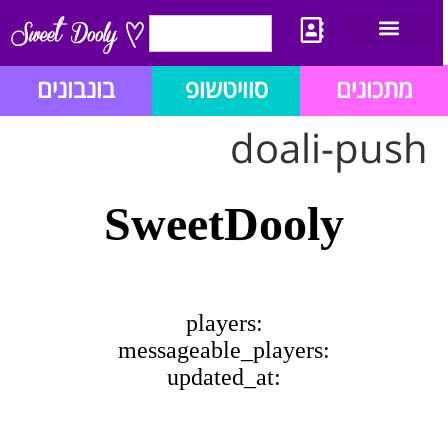
יצירת קשר
מתכון לבלוג הזהב
תנאי שימוש/תקנון
מתכונים
סוויטשופ
בונבונים
doali-push