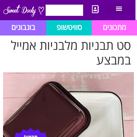
יצירת קשר
מתכון לבלוג הזהב
תנאי שימוש/תקנון
מתכונים
סוויטשופ
בונבונים
סט תבניות מלבניות אמייל
במבצע