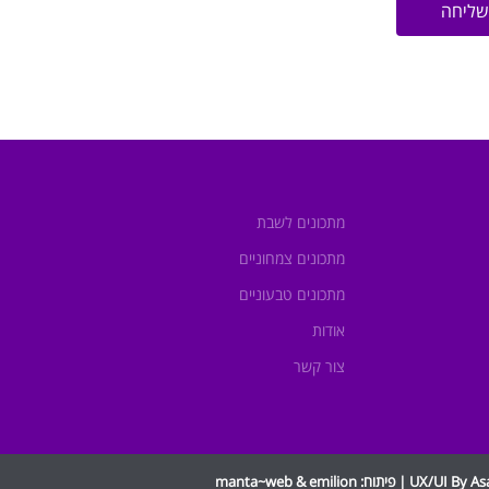
שליחה
מתכונים לשבת
מתכונים צמחוניים
מתכונים טבעוניים
אודות
צור קשר
UX/UI By A | פיתוח:
emilion
&
manta~web