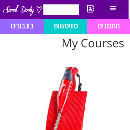
יצירת קשר
מתכון לבלוג הזהב
תנאי שימוש/תקנון
מתכונים
סוויטשופ
בונבונים
My Courses