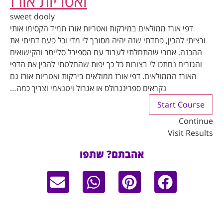
ואטריות אורז
sweet dooly
דפי אורז ממולאים במירקות ואטריות אורז תמיד הקסימו אותי
ורציתי להכין, פחדתי שזה יהיה מסובך לי מדי וכל פעם דחיתי את
ההכנה. אחרי שהתחלתי לעבוד עם הספירל סלייסר והקישואים
והגזרים נחתכו לי בצורות כל כך יפות שהחלטתי להכין את הדפי
האורז הממולאים. דפי אורז ממולאים בירקות ואטריות אורז גם
נקראים ספרינגרולס או אגרול ויטנאמי וצריך כמה…
Start Course
Continue
Visit Results
אהבתם? שתפו