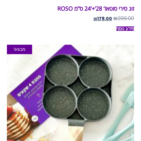
זוג סירי סוטאז’ 28’+’24 ס”מ ROSO
₪
299.00
₪
179.00
מידע נוסף
מבצע!