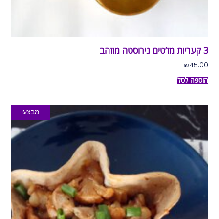
3 קעריות מז’טים נירוסטה מוזהב
₪
45.00
הוספה לסל
מבצע!