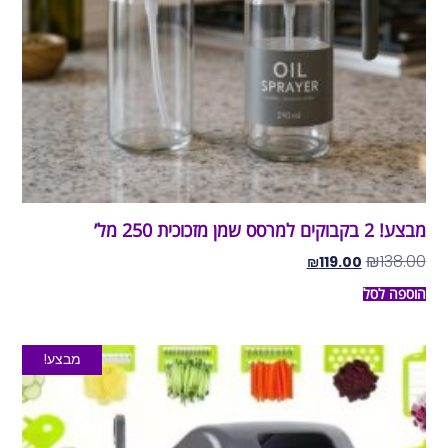
מבצע! 2 בקבוקים למרסס שמן מזכוכית 250 מל’
₪
138.00
₪
119.00
הוספה לסל
מבצע!