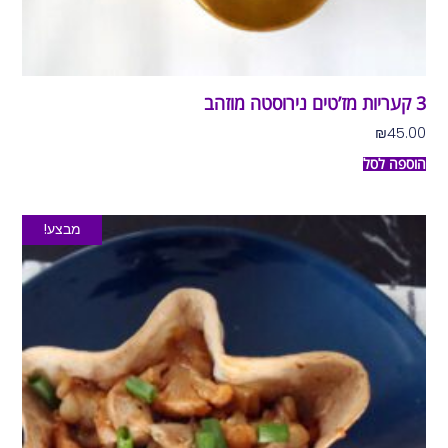
3 קעריות מז’טים נירוסטה מוזהב
₪
45.00
הוספה לסל
מבצע!