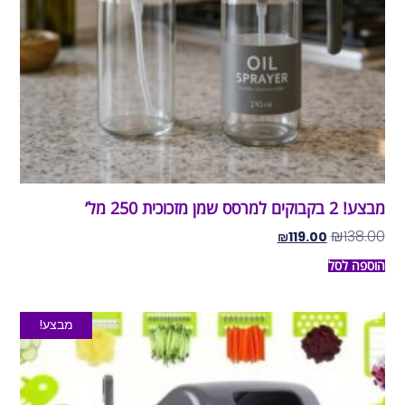
מבצע! 2 בקבוקים למרסס שמן מזכוכית 250 מל’
₪
138.00
₪
119.00
הוספה לסל
מבצע!