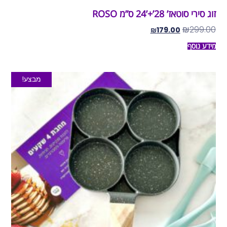
זוג סירי סוטאז’ 28’+’24 ס”מ ROSO
₪
299.00
₪
179.00
מידע נוסף
מבצע!