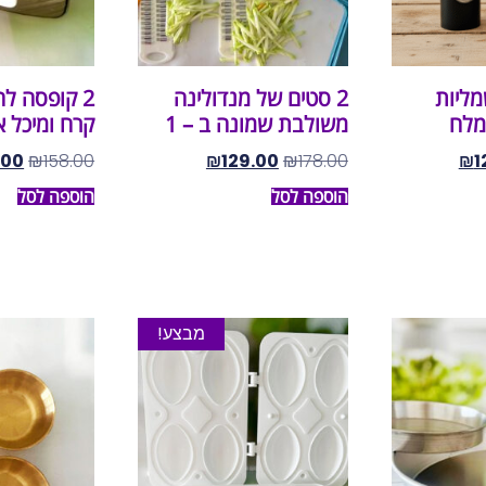
מליות
2 סטים של מנדולינה
2 קופסה לה
מלח
משולבת שמונה ב – 1
קרח ומיכל א
.00
₪
158.00
₪
129.00
₪
178.00
₪
1
הוספה לסל
הוספה לסל
מבצע!