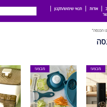
אודות
תנאי שימוש/תקנון
שר
ו הכנסה”
נסה
מבצע!
מבצע!