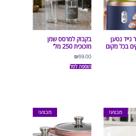
 נייד נטען
בקבוק למרסס שמן
ים בכל מקום
מזכוכית 250 מל’
₪
69.00
הוספה לסל
מבצע!
מבצע!