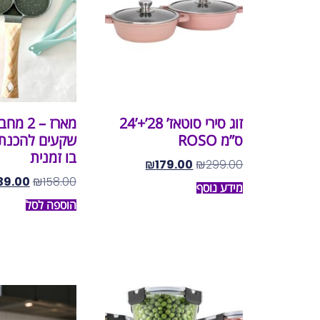
זוג סירי סוטאז’ 28’+’24
ס”מ ROSO
בו זמנית
₪
179.00
₪
299.00
39.00
₪
158.00
מידע נוסף
הוספה לסל