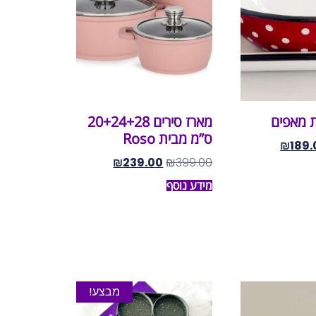
 מאפים
מארז סירים 20+24+28
ס”מ מבית Roso
₪
189.
₪
239.00
₪
399.00
מידע נוסף
מבצע!