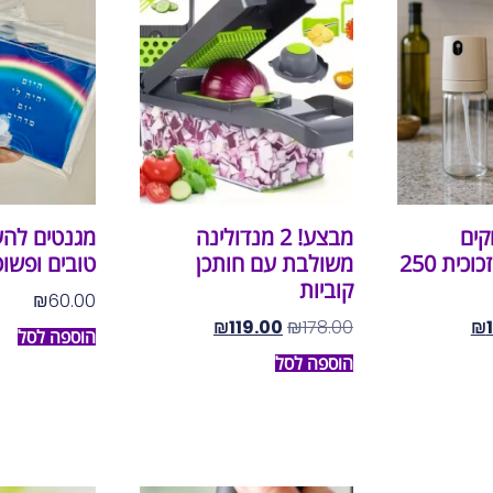
קבוקים
מבצע! 2 מנדולינה
מגנטים להע
למרסס שמן מזכוכית 250
משולבת עם חותכן
טובים ופשוט
קוביות
₪
60.00
₪
119.00
₪
178.00
₪
הוספה לסל
הוספה לסל