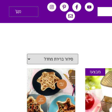
0
₪
0.00
מבצע!