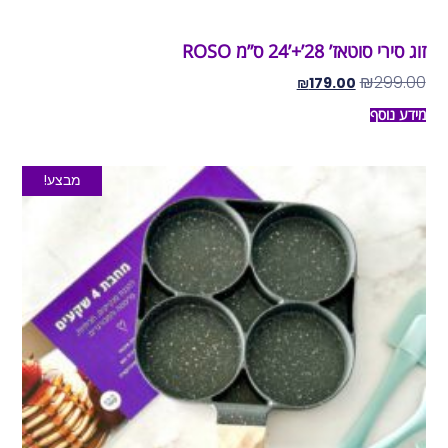
זוג סירי סוטאז’ 28’+’24 ס”מ ROSO
₪
299.00
₪
179.00
מידע נוסף
מבצע!