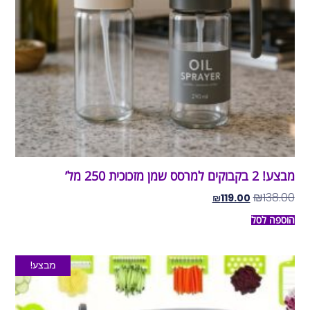
מבצע! 2 בקבוקים למרסס שמן מזכוכית 250 מל’
₪
138.00
₪
119.00
הוספה לסל
מבצע!