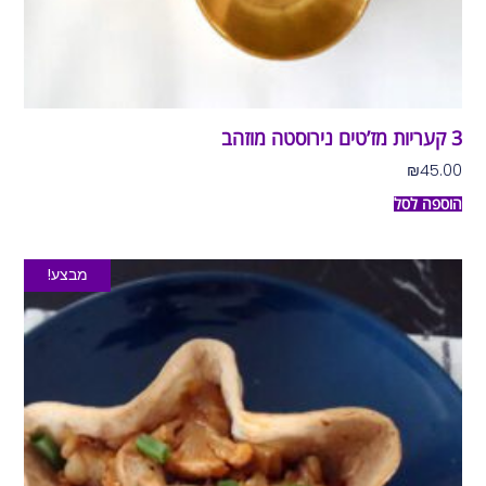
3 קעריות מז’טים נירוסטה מוזהב
₪
45.00
הוספה לסל
מבצע!