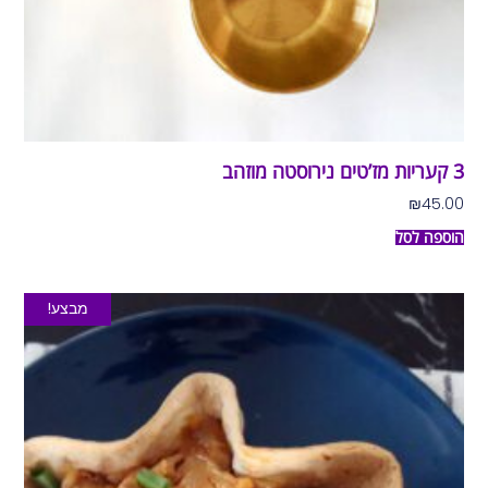
3 קעריות מז’טים נירוסטה מוזהב
₪
45.00
הוספה לסל
מבצע!