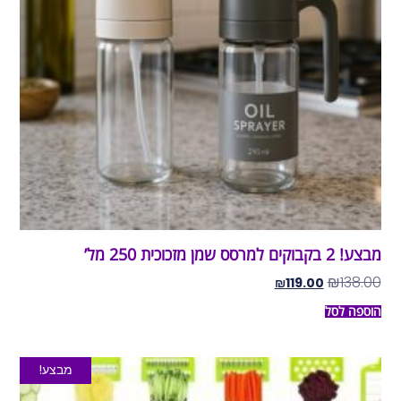
מבצע! 2 בקבוקים למרסס שמן מזכוכית 250 מל’
₪
138.00
₪
119.00
הוספה לסל
מבצע!