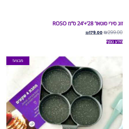
זוג סירי סוטאז’ 28’+’24 ס”מ ROSO
₪
299.00
₪
179.00
מידע נוסף
מבצע!