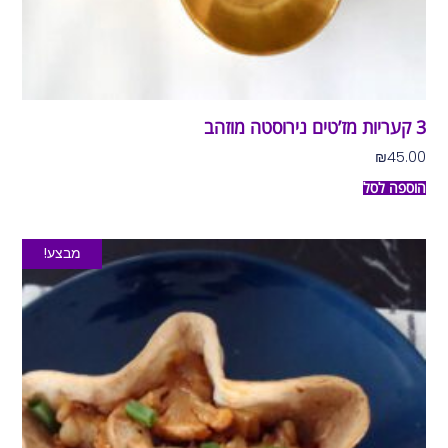
3 קעריות מז’טים נירוסטה מוזהב
₪
45.00
הוספה לסל
מבצע!