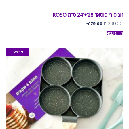
זוג סירי סוטאז’ 28’+’24 ס”מ ROSO
₪
299.00
₪
179.00
מידע נוסף
מבצע!