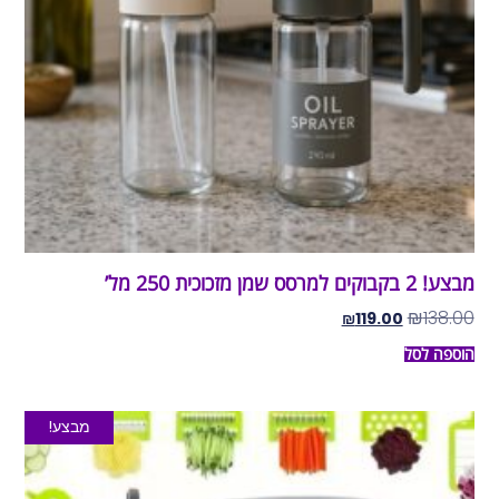
מבצע! 2 בקבוקים למרסס שמן מזכוכית 250 מל’
₪
138.00
₪
119.00
הוספה לסל
מבצע!