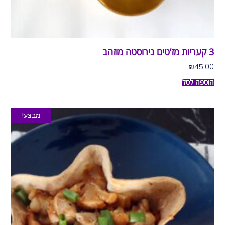
3 קעריות מז’טים נירוסטה מוזהב
₪
45.00
הוספה לסל
מבצע!