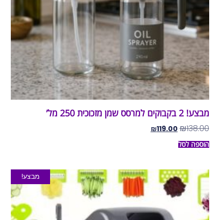
מבצע! 2 בקבוקים למרסס שמן מזכוכית 250 מל’
₪
138.00
₪
119.00
הוספה לסל
מבצע!