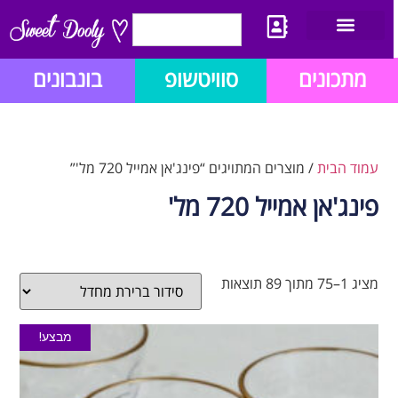
יצירת קשר
מתכון לבלוג הזהב
תנאי שימוש/תקנון
מתכונים
סוויטשופ
בונבונים
עמוד הבית
/ מוצרים המתויגים “פינג'אן אמייל 720 מל'”
פינג'אן אמייל 720 מל'
מציג 1–75 מתוך 89 תוצאות
מבצע!