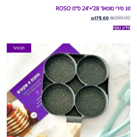
זוג סירי סוטאז’ 28’+’24 ס”מ ROSO
₪
299.00
₪
179.00
מידע נוסף
מבצע!