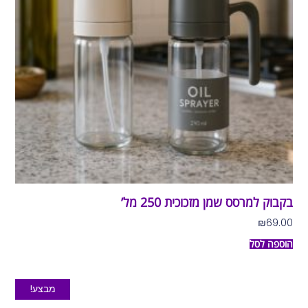
בקבוק למרסס שמן מזכוכית 250 מל’
₪
69.00
הוספה לסל
מבצע!