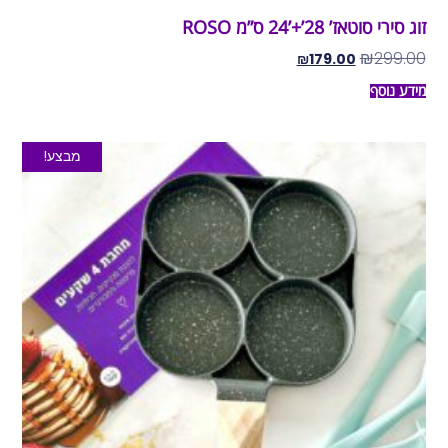
זוג סירי סוטאז’ 28’+’24 ס”מ ROSO
₪
299.00
₪
179.00
מידע נוסף
מבצע!