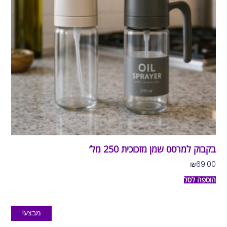
בקבוק למרסס שמן מזכוכית 250 מל’
₪
69.00
הוספה לסל
מבצע!