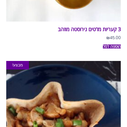
3 קעריות מז’טים נירוסטה מוזהב
₪
45.00
הוספה לסל
מבצע!