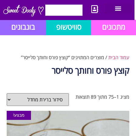
יצירת קשר
מתכון לבלוג הזהב
תנאי שימוש/תקנון
מתכונים
סוויטשופ
בונבונים
עמוד הבית
/ מוצרים המתויגים “קוצץ פורס וחותך סלייסר”
קוצץ פורס וחותך סלייסר
מציג 1–75 מתוך 89 תוצאות
מבצע!