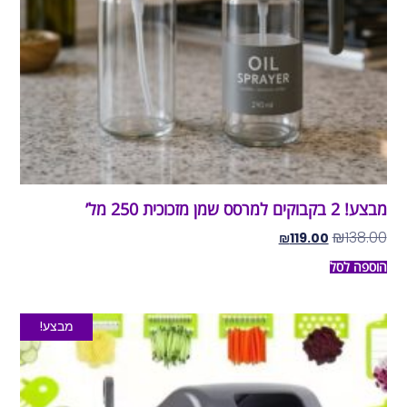
מבצע! 2 בקבוקים למרסס שמן מזכוכית 250 מל’
₪
138.00
₪
119.00
הוספה לסל
מבצע!