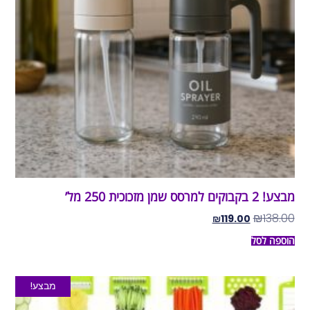
מבצע! 2 בקבוקים למרסס שמן מזכוכית 250 מל’
₪
138.00
₪
119.00
הוספה לסל
מבצע!