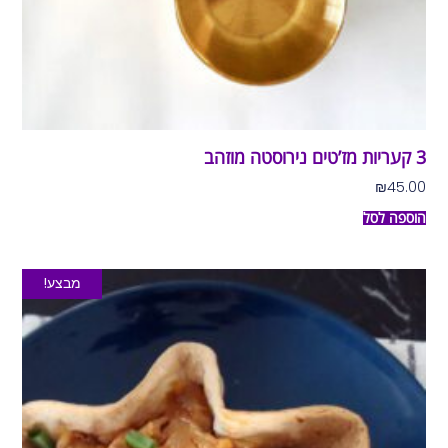
3 קעריות מז’טים נירוסטה מוזהב
₪
45.00
הוספה לסל
מבצע!