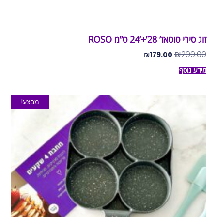
זוג סירי סוטאז’ 28’+’24 ס”מ ROSO
₪
299.00
₪
179.00
מידע נוסף
מבצע!