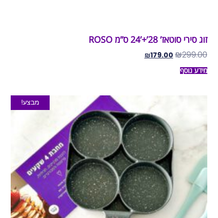
זוג סירי סוטאז’ 28’+’24 ס”מ ROSO
₪
299.00
₪
179.00
מידע נוסף
מבצע!