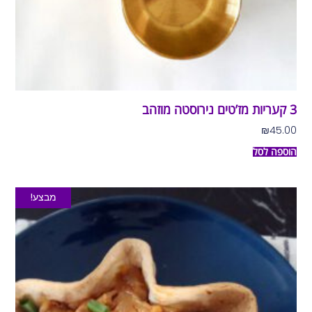
3 קעריות מז’טים נירוסטה מוזהב
₪
45.00
הוספה לסל
מבצע!