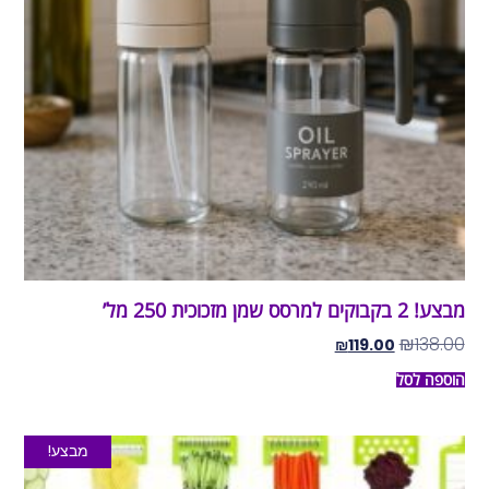
מבצע! 2 בקבוקים למרסס שמן מזכוכית 250 מל’
₪
138.00
₪
119.00
הוספה לסל
מבצע!