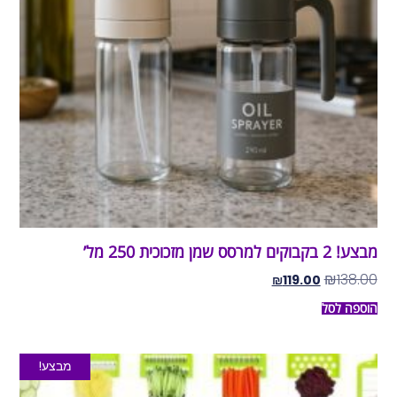
מבצע! 2 בקבוקים למרסס שמן מזכוכית 250 מל’
₪
138.00
₪
119.00
הוספה לסל
מבצע!