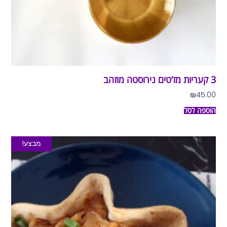
3 קעריות מז’טים נירוסטה מוזהב
₪
45.00
הוספה לסל
מבצע!