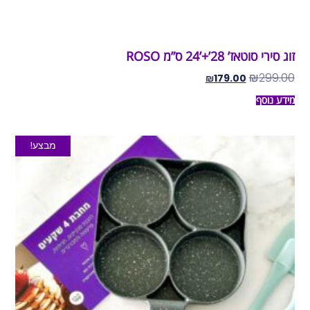
זוג סירי סוטאז’ 28’+’24 ס”מ ROSO
₪
299.00
₪
179.00
מידע נוסף
מבצע!