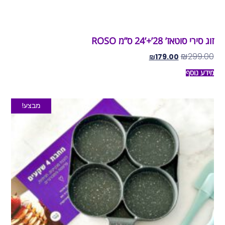
זוג סירי סוטאז’ 28’+’24 ס”מ ROSO
₪
299.00
₪
179.00
מידע נוסף
מבצע!