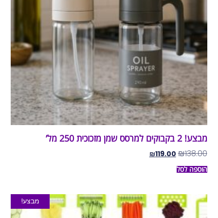
מבצע! 2 בקבוקים למרסס שמן מזכוכית 250 מל’
₪
138.00
₪
119.00
הוספה לסל
מבצע!