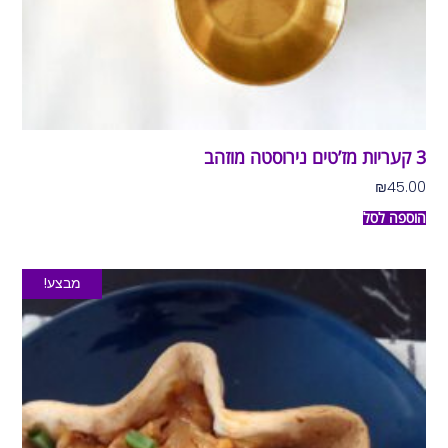
3 קעריות מז’טים נירוסטה מוזהב
₪
45.00
הוספה לסל
מבצע!