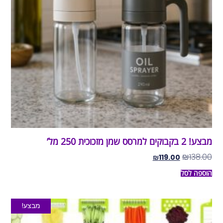
מבצע! 2 בקבוקים למרסס שמן מזכוכית 250 מל’
₪
138.00
₪
119.00
הוספה לסל
מבצע!