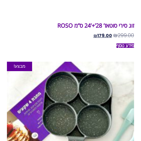
זוג סירי סוטאז’ 28’+’24 ס”מ ROSO
₪
299.00
₪
179.00
מידע נוסף
מבצע!