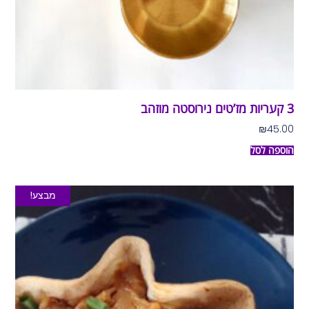
3 קעריות מז’טים נירוסטה מוזהב
₪
45.00
הוספה לסל
מבצע!