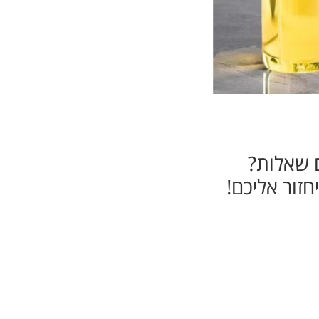
ם שאלות?
זור אליכם!