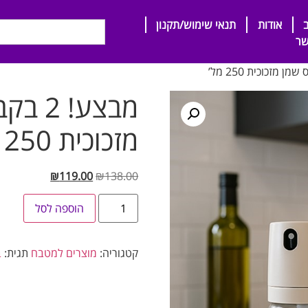
אודות
תנאי שימוש/תקנון
שר
מבצע!
מזכוכית 250 מל’
₪
119.00
₪
138.00
הוספה לסל
קטגוריה:
מוצרים למטבח
תגית:
ב