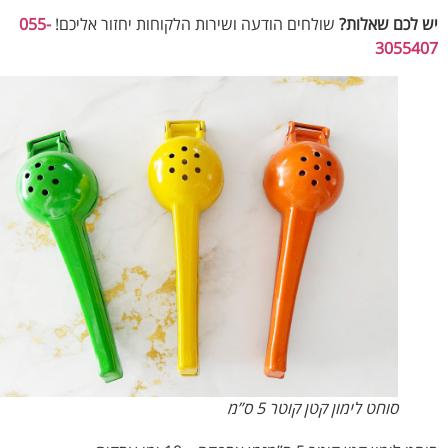
לכם שאלות?
שולחים הודעה ושירות הלקוחות יחזור אליכם!
055-
30554
סוחט לימון קטן קוטר 5 ס”מ