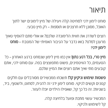
אור
ט לימון ידני לסחיטה קלה ויעילה של מיץ לימונים ישר לתוך
כל, מסונן ללא חרצנים או תוספות – רק מיץ טבעי.
ים לשדרג את חווית הלימונדה שלכם? או אולי סתם להוסיף טאץ’
נן לסלט? בואו נדבר על הגיבור האמיתי של המטבח –
סוחט
ן ידני
!
טרי, בכל רגע נתון!
אין כמו מיץ לימון שנסחט ברגע האחרון – כל
מים, כל הוויטמינים, פשוט מתפוצצים בפה. עם סוחט ידני, אתם
עים מתי ואיך אתם רוצים את המיץ שלכם.
ות שימוש וניקיון קל!
תשכחו ממכשירים מסורבלים עם חלקים
ם וקשים לניקוי. סוחט לימון ידני זה להניח, לסחוט, ולשטוף, ביד,
ות!. זה כל כך קל, שאפילו הילדים יוכלו לעזור.
שיר עשוי מתכת ופועל בלחיצה קלה.
שימוש ולניקוי.