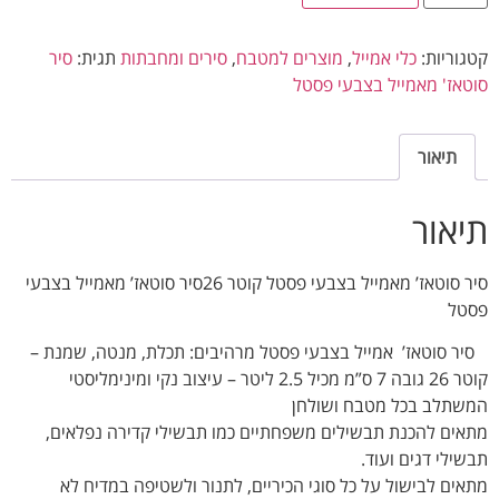
וריות:
כלי אמייל
,
מוצרים למטבח
,
סירים ומחבתות
תגית:
סיר
אז' מאמייל בצבעי פסטל
תיאור
אור
סיר סוטאז’ מאמייל בצבעי פסטל קוטר 26סיר סוטאז’ מאמייל בצבעי
ל
 סוטאז’ אמייל בצבעי פסטל מרהיבים: תכלת, מנטה, שמנת –
קוטר 26 גובה 7 ס”מ מכיל 2.5 ליטר – עיצוב נקי ומינימליסטי
תלב בכל מטבח ושולחן
ים להכנת תבשילים משפחתיים כמו תבשילי קדירה נפלאים,
ילי דגים ועוד.
ים לבישול על כל סוגי הכיריים, לתנור ולשטיפה במדיח לא