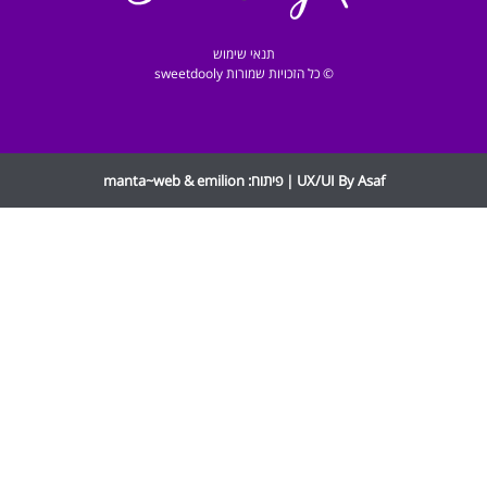
תנאי שימוש
© כל הזכויות שמורות sweetdooly
UX/UI By Asaf | פיתוח:
emilion
&
manta~web