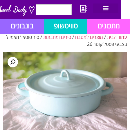
יצירת קשר
מתכון לבלוג הזהב
תנאי שימוש/תקנון
מתכונים
סוויטשופ
בונבונים
ד הבית
/
מוצרים למטבח
/
סירים ומחבתות
/ סיר סוטאז’ מאמייל
עי פסטל קוטר 26