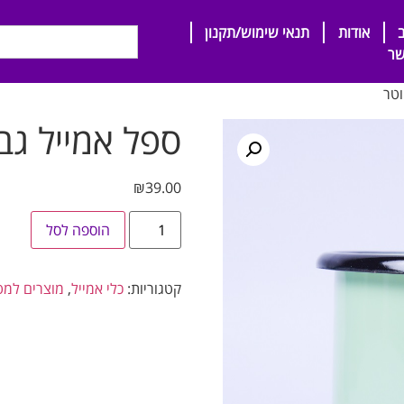
אודות
תנאי שימוש/תקנון
שר
ספל אמייל גבוה 8 ס”מ
₪
39.00
הוספה לסל
קטגוריות:
כלי אמייל
,
מוצרים למ