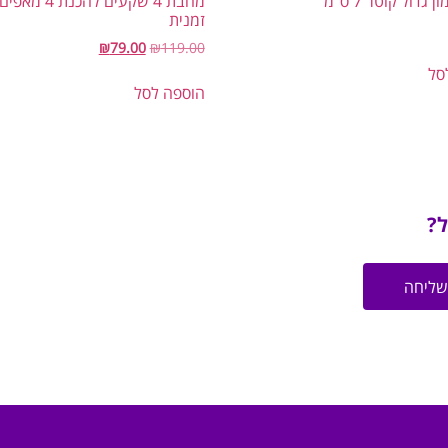
 גדול קוטר 7 ס”מ
מחבת 4 שקעים להכנת 4 
זמנית
₪
79.00
₪
119.00
סל
הוספה לסל
ל?
שליחה