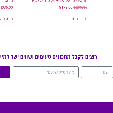
זוג סירי סוטאז’ 28’+’24 ס”מ ROSO
סוחט לימון
₪
36.00
₪
179.00
₪
299.00
מידע נוסף
הוספה ל
רוצים לקבל מתכונים טעימים ושווים ישר למיי