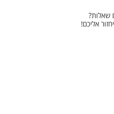
ם שאלות?
זור אליכם!