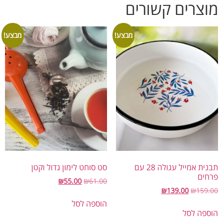
מוצרים קשורים
מבצע!
מבצע!
תבנית אמייל עגולה 28 עם
סט סוחט לימון גדול וקטן
פרחים
₪
55.00
₪
61.00
₪
139.00
₪
159.00
הוספה לסל
הוספה לסל