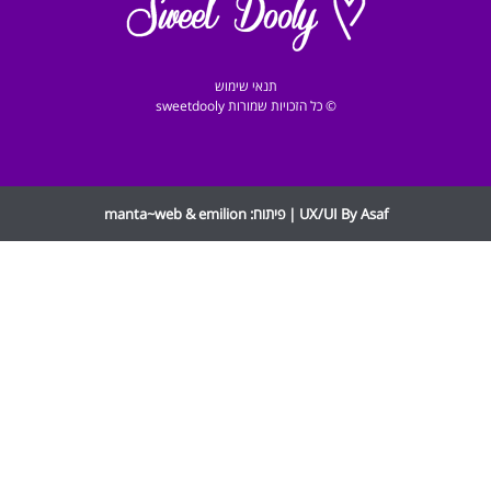
תנאי שימוש
© כל הזכויות שמורות sweetdooly
UX/UI By Asaf | פיתוח:
emilion
&
manta~web