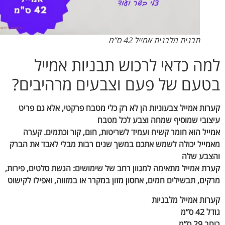
תבנית מלבנית אמייל 42 ס”מ
ה כדאי לרכוש תבניות אמייל
עם של פעם וצבעים מרהיבים?
ות אמייל צבעוניות הן לא רק כלי מטבח פרקטי, אלא גם פריט
ובי שמוסיף שמחה וצבע לכל מטבח
יל הוא חומר קשיח ועמיד לשריטות, חום, קור וכתמים. קערה
ייל יכולה לשמש אתכם במשך שנים רבות מבלי לאבד את הברק
בע שלה
ת אמייל מתאימה למגוון רחב של שימושים: הגשת סלטים, פירות,
ים, תבשילים חמים, אחסון מזון במקרר או במזווה, ואפילו לקישוט
ות אמייל מלבניות
ס”מ
 ס”מ