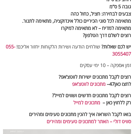
 ס”מ
ים לבחירה: חציל, כחול כהה
ימה לכל סוגי הכיריים כולל אינדוקציה, מתאימה לתנור.
ימה למדיח – לא מתאימה למיקרו
ים לשלם דרך הטלפון?
לכם שאלות?
שולחים הודעה ושירות הלקוחות יחזור אליכם!
055-
30554
פקה – 10 ימי עסקים
ים לקבל מתכונים ישירות לווטצ’אפ?
 כאן47–
מתכונים לווטצ’אפ
ים לקבל מתכונים חדשים ושווים למייל
?
ללחוץ כאן –
מתכונים למייל
ו לקבל השראה איך להכין מתכונים טעימים ומהירים
יט דולי – האתר למתכונים טעימים ומהירים