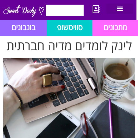
יצירת קשר
מתכון לבלוג הזהב
תנאי שימוש/תקנון
מתכונים
סוויטשופ
בונבונים
לינק לומדים מדיה חברתית