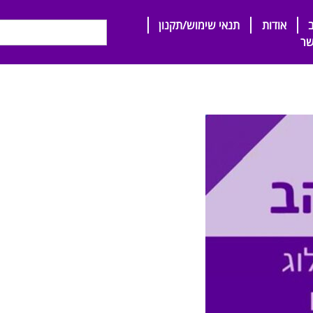
אודות
תנאי שימוש/תקנון
שר