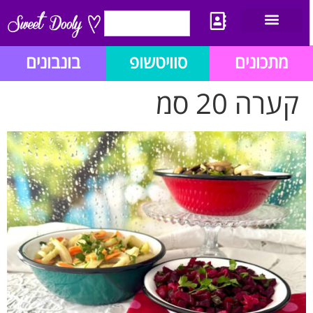
יצירת קשר
מתכון לבלוג הזהב
תנאי שימוש/תקנון
מתכונים
סוויטשופ
בונבונים
קערה 20 סמ