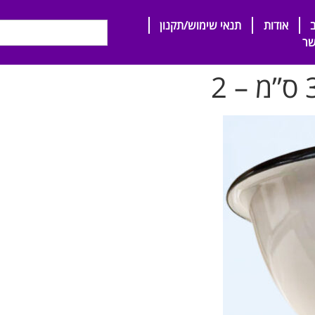
אודות
תנאי שימוש/תקנון
שר