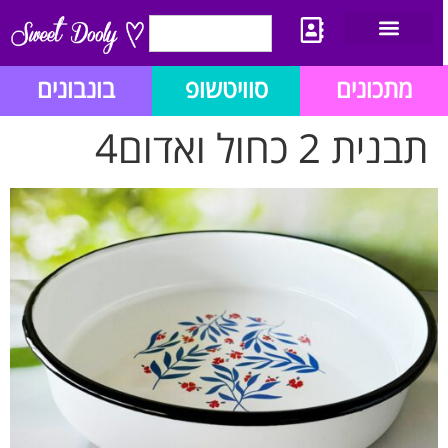
יצירת קשר
מתכון לבלוג הזהב
תנאי שימוש/תקנון
מתכונים
סוויטשופ
בונבונים
תבנית 2 כחול ואדום4