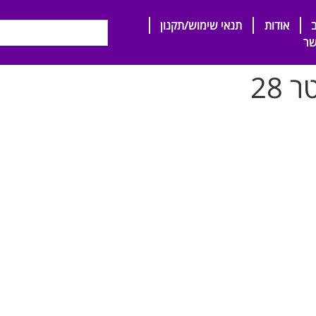
אודות
תנאי שימוש/תקנון
שר
28