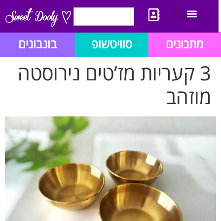
יצירת קשר
מתכון לבלוג הזהב
תנאי שימוש/תקנון
מתכונים
סוויטשופ
בונבונים
3 קעריות מז’טים נירוסטה
מוזהב