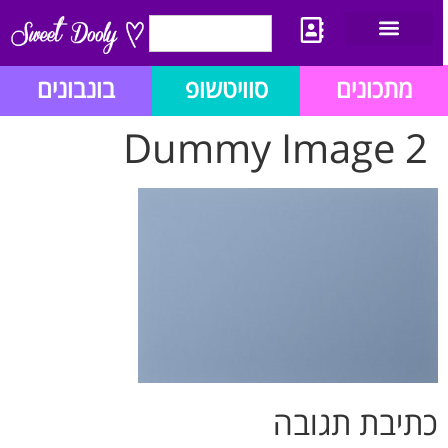
יצירת קשר
מתכון לבלוג הזהב
תנאי שימוש/תקנון
מתכונים
סוויטשופ
בונבונים
Dummy Image 2
כתיבת תגובה