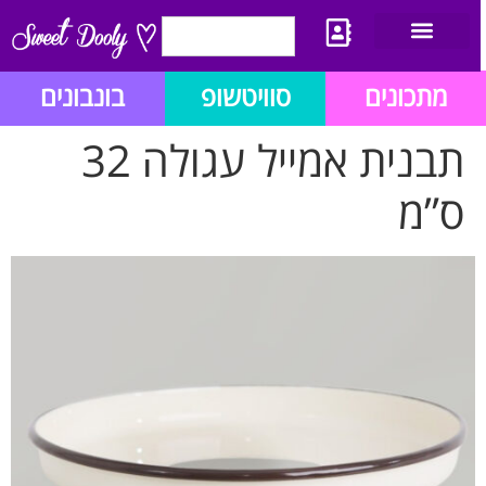
יצירת קשר
מתכון לבלוג הזהב
תנאי שימוש/תקנון
מתכונים
סוויטשופ
בונבונים
תבנית אמייל עגולה 32
ס”מ